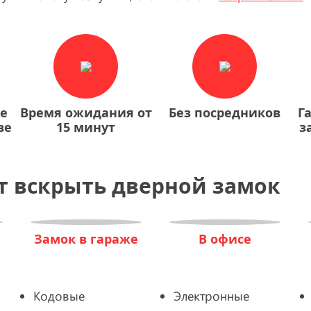
ие
Время ожидания от
Без посредников
Г
ве
15 минут
з
т вскрыть дверной замок
Замок в гараже
В офисе
Кодовые
Электронные