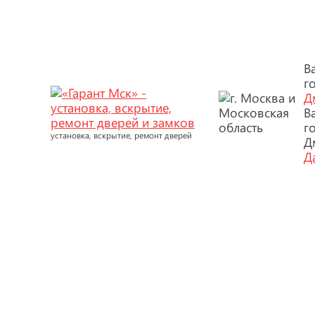
В
г
Д
В
г
установка, вскрытие, ремонт дверей
Д
Д