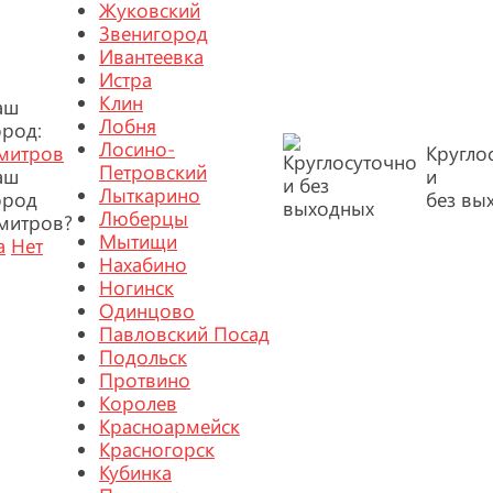
Жуковский
Звенигород
Ивантеевка
Истра
Клин
аш
Лобня
ород:
Лосино-
митров
Кругло
Петровский
аш
и
Лыткарино
ород
без вы
Люберцы
митров?
Мытищи
а
Нет
Нахабино
Ногинск
Одинцово
Павловский Посад
Подольск
Протвино
Королев
Красноармейск
Красногорск
Кубинка